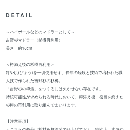
DETAIL
～ハイボールなどのマドラーとして～
吉野杉マドラー（杉樽再利用）
長さ：約16cm
＜樽添え後の杉樽再利用＞
釘や鋲(びょう)を一切使用せず、長年の経験と技術で培われた職
人技で作られた吉野杉の杉樽。
「吉野杉の樽酒」をつくるには欠かせない存在です。
持続可能性が求められる時代において、樽添え後、役目を終えた
杉樽の再利用に取り組んでまいります。
【注意事項】
・こちらの商品は杉材を無塗装で仕上げており、特性上、水気や