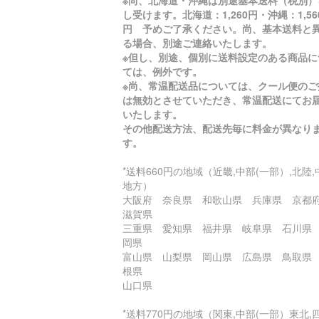
※尚、北海道・沖縄は別途基本送料（税別）
し受けます。北海道：1,260円・沖縄：1,56
円 予めご了承ください。尚、基本送料と
る場合、別途ご連絡いたします。
※但し、別途、個別に送料設定のある商品に
ては、例外です。
※尚、常温配送品については、クール便のご
は無効とさせていただき、常温配送にてお
いたします。
その他配送方法、配送先毎に料金が異なり
す。
*送料660円の地域（近畿,中部(一部）,北陸,
地方）
大阪府 奈良県 和歌山県 兵庫県 京
滋賀県
三重県 愛知県 福井県 岐阜県 石川県
岡県
富山県 山梨県 岡山県 広島県 鳥取県
根県
山口県
*送料770円の地域（関東,中部(一部）東北,四