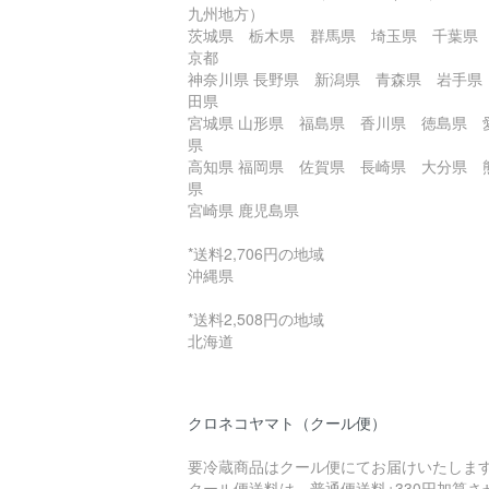
九州地方）
茨城県 栃木県 群馬県 埼玉県 千葉県
京都
神奈川県 長野県 新潟県 青森県 岩手県
田県
宮城県 山形県 福島県 香川県 徳島県 
県
高知県 福岡県 佐賀県 長崎県 大分県 
県
宮崎県 鹿児島県
*送料2,706円の地域
沖縄県
*送料2,508円の地域
北海道
クロネコヤマト（クール便）
要冷蔵商品はクール便にてお届けいたしま
クール便送料は、普通便送料+330円加算さ