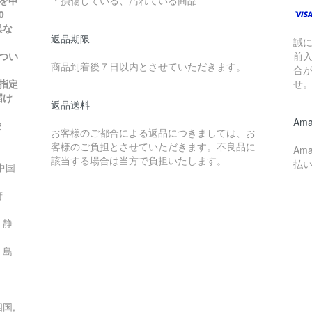
を申
・損傷している、汚れている商品
0
異な
返品期限
誠
つい
前
商品到着後７日以内とさせていただきます。
合
指定
せ
届け
返品送料
Ama
ま
お客様のご都合による返品につきましては、お
客様のご負担とさせていただきます。不良品に
Am
該当する場合は当方で負担いたします。
払
中国
都府
 静
 島
国,