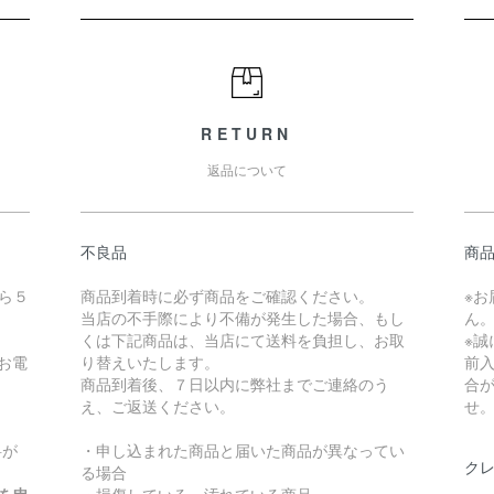
RETURN
返品について
不良品
商
ら５
商品到着時に必ず商品をご確認ください。
※
当店の不手際により不備が発生した場合、もし
ん
くは下記商品は、当店にて送料を負担し、お取
※
お電
り替えいたします。
前
商品到着後、７日以内に弊社までご連絡のう
合
え、ご返送ください。
せ
料が
・申し込まれた商品と届いた商品が異なってい
ク
る場合